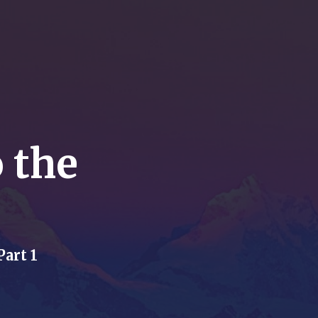
 the
rt 1