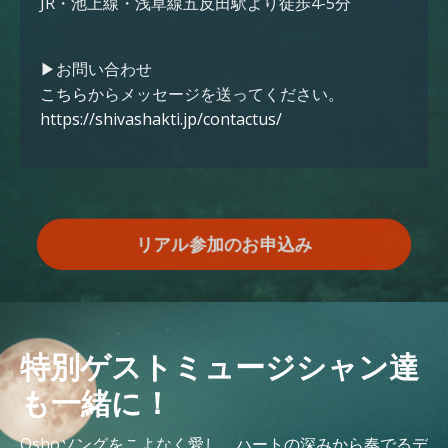
JR・池上線・浅草線五反田駅より徒歩4-5分
▶︎お問い合わせ
こちら
からメッセージを送ってください。
https://shivashakti.jp/contactus/
リアル参加のお申込み
特別ゲストミュージシャン達
も一緒に！
Oshoソングをこよなく愛し、ハートの深みから奏でるデ