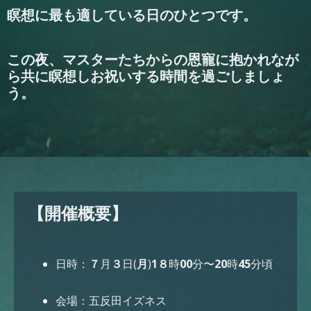
瞑想に最も適している日のひとつです。
この夜、マスターたちからの恩寵に抱かれなが
ら共に瞑想しお祝いする時間を過ごしましょ
う。
【開催概要】
日時：
７
月
３
日(
月
)
1８
時
00
分〜
20
時
45
分頃
会場：五反田イズネス