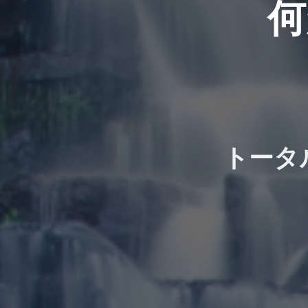
何
トータ