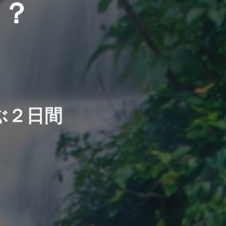
う？
ぶ２日間